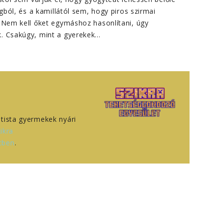
ágból, és a kamillától sem, hogy piros szirmai
. Nem kell őket egymáshoz hasonlítani, úgy
. Csakúgy, mint a gyerekek…
tista gyermekek nyári
ikra
tben
.