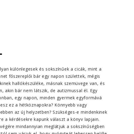
L
yan különlegesek és sokszínűek a cicák, mint a
net főszereplői bár egy napon születtek, mégis
kinek hallókészüléke, másnak szemüvege van, és
, akin bár nem látszik, de autizmussal él. Egy
zonban, egy napon, minden gyermek egyformává
l lesz ez a hétköznapokra? Könnyebb vagy
e ebben az új helyzetben? Szükséges-e mindenkinek
e a kérdésekre kapunk választ a könyv lapjain.
végére mindannyian meglátjuk a sokszínűségben
cstól sem várjuk el, hogy gyógyteát lehessen belőle