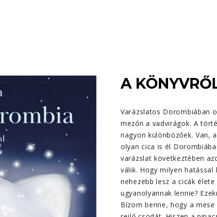
A KÖNYVRŐ
Varázslatos Dorombiában ol
mezőn a vadvirágok. A törté
nagyon különbözőek. Van, a
olyan cica is él Dorombiában
varázslat következtében a
válik. Hogy milyen hatássa
nehezebb lesz a cicák élet
ugyanolyannak lennie? Ezekr
Bízom benne, hogy a mese 
rejlő csodát. Hiszen a pipa