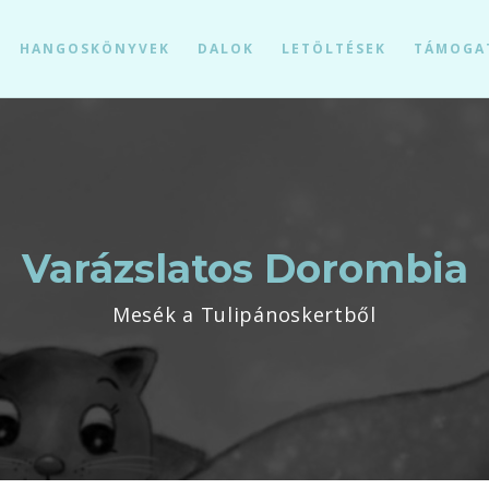
HANGOSKÖNYVEK
DALOK
LETÖLTÉSEK
TÁMOGA
Varázslatos Dorombia
Mesék a Tulipánoskertből