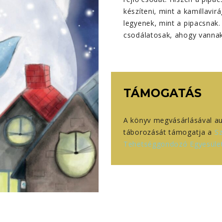
készíteni, mint a kamillavir
legyenek, mint a pipacsnak
csodálatosak, ahogy vannak
TÁMOGATÁS
A könyv megvásárlásával au
táborozását támogatja a
Sz
Tehetséggondozó Egyesüle