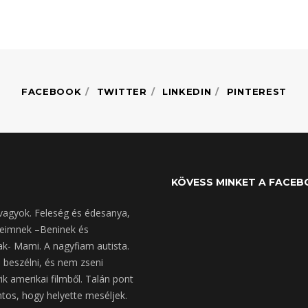
FACEBOOK
TWITTER
LINKEDIN
PINTEREST
KÖVESS MINKET A FACE
vagyok. Feleség és édesanya,
keimnek –Beninek és
k- Mami. A nagyfiam autista.
beszélni, és nem zseni
ik amerikai filmből. Talán pont
ntos, hogy helyette meséljek.