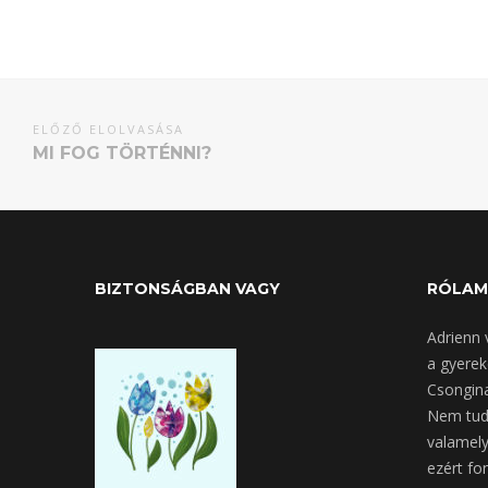
ELŐZŐ ELOLVASÁSA
MI FOG TÖRTÉNNI?
BIZTONSÁGBAN VAGY
RÓLAM
Adrienn 
a gyere
Csongina
Nem tud 
valamely
ezért fo