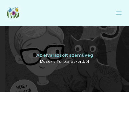
Az elvarázsolt szemüveg
Mesék a Tulipánoskertből